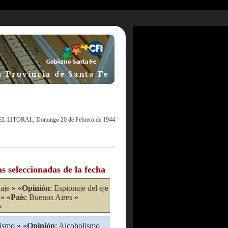
EL LITORAL, Domingo 20 de Febrero de 1944
as seleccionadas de la fecha
aje
» «
Opinión
:
Espionaje del eje
» «
País
:
Buenos Aires
»
»
ismo
» «
Opinión
:
Alcoholismo