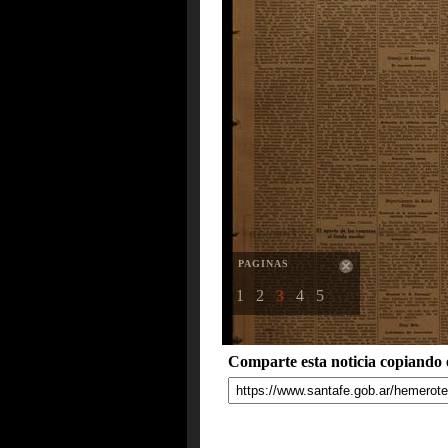
PAGINAS
1
2
3
4
5
Comparte esta noticia copiando e