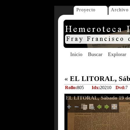
Proyecto
Archivo
Inicio
Buscar
Explorar
«
EL LITORAL, Sába
Rollo:
805
Idx:
20210
Dvd:
7
EL LITORAL, Sábado 19 de 