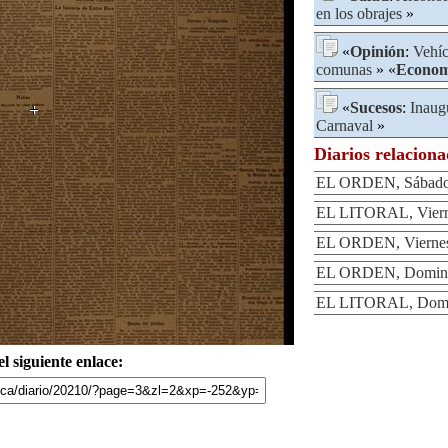
en los obrajes
»
«
Opinión
:
Vehíc
comunas
» «
Econom
«
Sucesos
:
Inaug
Carnaval
»
Diarios relacion
EL ORDEN, Sábado 
EL LITORAL, Vierne
EL ORDEN, Viernes 
EL ORDEN, Domingo
EL LITORAL, Domin
l siguiente enlace: