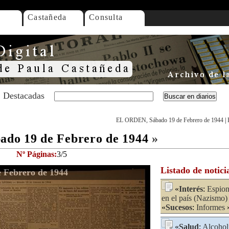
Castañeda
Consulta
Destacadas
EL ORDEN, Sábado 19 de Febrero de 1944
|
do 19 de Febrero de 1944
»
Nº Páginas:
3/5
Listado de notici
Febrero de 1944
«
Interés
:
Espion
en el país (Nazismo)
«
Sucesos
:
Informes
«
Salud
:
Alcohol