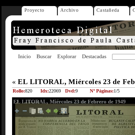
Proyecto
Archivo
Castañeda
Inicio
Buscar
Explorar
Destacadas
«
EL LITORAL, Miércoles 23 de Feb
Rollo:
820
Idx:
22069
Dvd:
9
Nº Páginas:
1/5
EL LITORAL, Miércoles 23 de Febrero de 1949