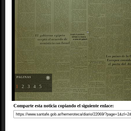
PAGINAS
1
2
3
4
5
Comparte esta noticia copiando el siguiente enlace: