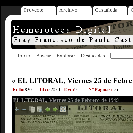
Proyecto
Archivo
Castañeda
Inicio
Buscar
Explorar
Destacadas
«
EL LITORAL, Viernes 25 de Febre
Rollo:
820
Idx:
22070
Dvd:
9
Nº Páginas:
1/6
EL LITORAL, Viernes 25 de Febrero de 1949