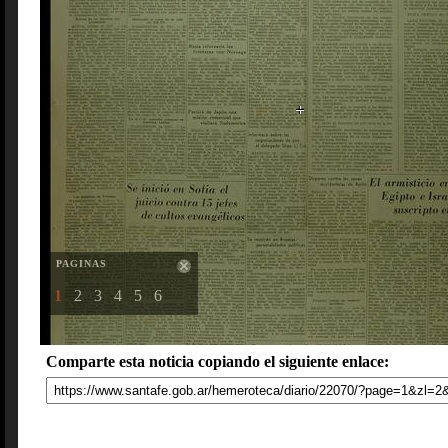
PAGINAS
1
2
3
4
5
6
Comparte esta noticia copiando el siguiente enlace: