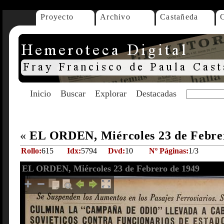
Proyecto
Archivo
Castañeda
Inicio
Buscar
Explorar
Destacadas
«
EL ORDEN, Miércoles 23 de Febre
Rollo:
615
Idx:
5794
Dvd:
10
Nº Páginas:
1/3
EL ORDEN, Miércoles 23 de Febrero de 1949