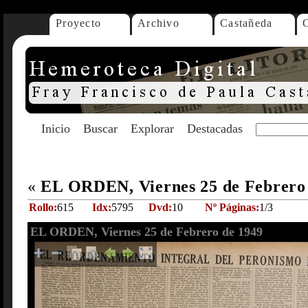
Proyecto
Archivo
Castañeda
Inicio
Buscar
Explorar
Destacadas
«
EL ORDEN, Viernes 25 de Febrero
Rollo:
615
Idx:
5795
Dvd:
10
Nº Páginas:
1/3
EL ORDEN, Viernes 25 de Febrero de 1949