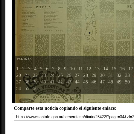
PAGINAS
1
2
3
4
5
6
7
8
9
10
11
12
13
14
15
16
17
20
21
22
23
24
25
26
27
28
29
30
31
32
33
37
38
39
40
41
42
43
44
45
46
47
48
49
50
54
55
56
Comparte esta noticia copiando el siguiente enlace: