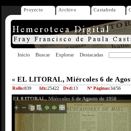
Proyecto
Archivo
Castañeda
Inicio
Buscar
Explorar
Destacadas
«
EL LITORAL, Miércoles 6 de Agos
Rollo:
839
Idx:
25422
Dvd:
13
Nº Páginas:
34/56
EL LITORAL, Miércoles 6 de Agosto de 1958