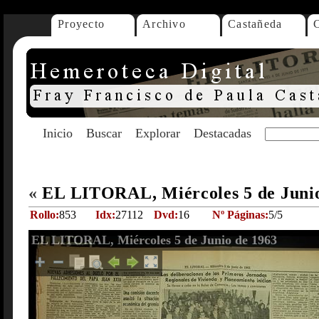
Proyecto
Archivo
Castañeda
Inicio
Buscar
Explorar
Destacadas
«
EL LITORAL, Miércoles 5 de Juni
Rollo:
853
Idx:
27112
Dvd:
16
Nº Páginas:
5/5
EL LITORAL, Miércoles 5 de Junio de 1963