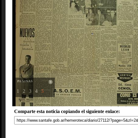
PAGINAS
1
2
3
4
5
Comparte esta noticia copiando el siguiente enlace: