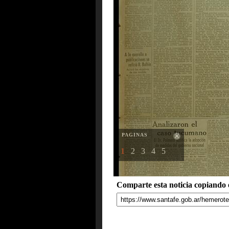
PAGINAS
1
2
3
4
5
Comparte esta noticia copiando e