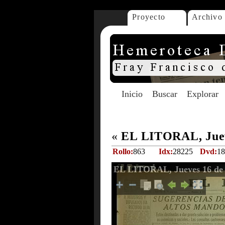
Proyecto
Archivo
Inicio
Buscar
Explorar
«
EL LITORAL, Jueve
Rollo:
863
Idx:
28225
Dvd:
18
EL LITORAL, Jueves 16 de 