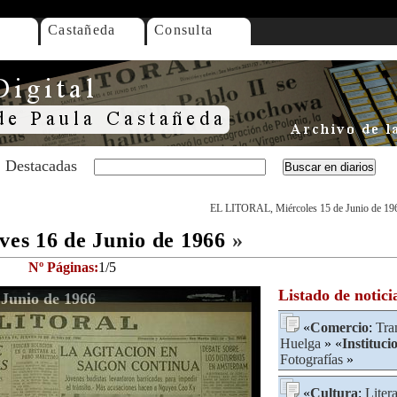
Castañeda
Consulta
Destacadas
EL LITORAL, Miércoles 15 de Junio de 19
s 16 de Junio de 1966
»
Nº Páginas:
1/5
Listado de notici
Junio de 1966
«
Comercio
:
Tra
Huelga
» «
Instituci
Fotografías
»
«
Cultura
:
Liter