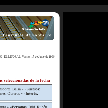
66
|
EL LITORAL, Viernes 17 de Junio de 1966
as seleccionadas de la fecha
nsporte, Balsa
» «
Sucesos
:
ones
:
Obreros
» «
Interés
:
atura
» «
Personas
:
Bild, Rubén