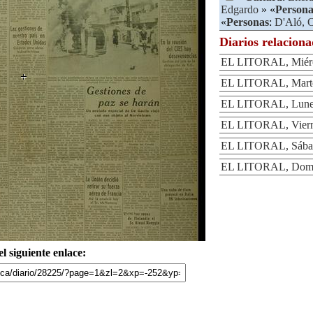
Edgardo
» «
Persona
«
Personas
:
D'Aló, O
Diarios relacion
EL LITORAL, Miérco
EL LITORAL, Martes
EL LITORAL, Lunes
EL LITORAL, Vierne
EL LITORAL, Sábad
EL LITORAL, Domin
l siguiente enlace: