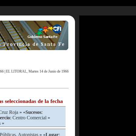
966
|
EL LITORAL, Martes 14 de Junio de 1966
as seleccionadas de la fecha
Cruz Roja
» «
Sucesos
:
rcio
:
Centro Comercial
»
s
»
Públicas, Autopistas
» «
Lugar
: