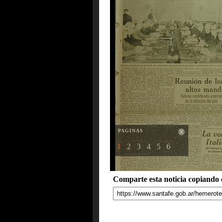
PAGINAS
1
2
3
4
5
6
Comparte esta noticia copiando e