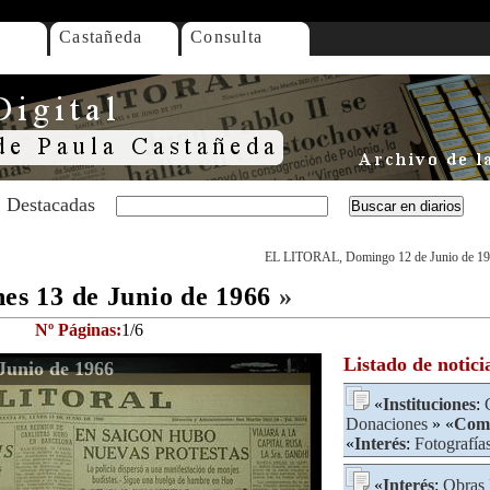
Castañeda
Consulta
Destacadas
EL LITORAL, Domingo 12 de Junio de 1
s 13 de Junio de 1966
»
Nº Páginas:
1/6
Listado de notici
unio de 1966
«
Instituciones
:
Donaciones
» «
Come
«
Interés
:
Fotografía
«
Interés
:
Obras 