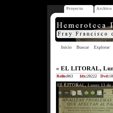
Proyecto
Archivo
Inicio
Buscar
Explorar
«
EL LITORAL, Lune
Rollo:
863
Idx:
28222
Dvd:
18
EL LITORAL, Lunes 13 de J