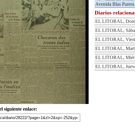
Avenida Blas Parera
Diarios relacion
EL LITORAL, Domin
EL LITORAL, Sábad
EL LITORAL, Vierne
EL LITORAL, Martes
EL LITORAL, Miérco
EL LITORAL, Jueves
l siguiente enlace: