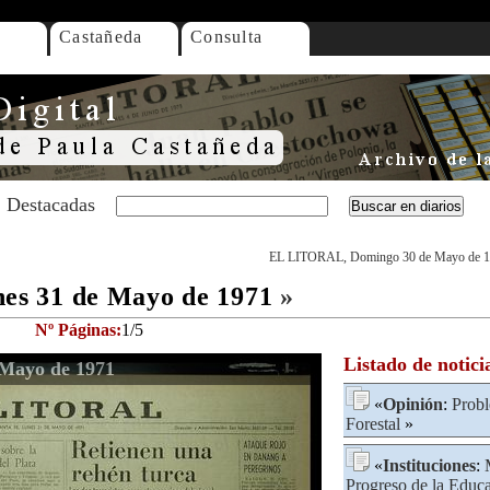
Castañeda
Consulta
Destacadas
EL LITORAL, Domingo 30 de Mayo de 
s 31 de Mayo de 1971
»
Nº Páginas:
1/5
Listado de notici
Mayo de 1971
«
Opinión
:
Probl
Forestal
»
«
Instituciones
:
Progreso de la Edu