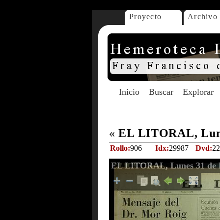
Proyecto
Archivo
Inicio
Buscar
Explorar
«
EL LITORAL, Lune
Rollo:
906
Idx:
29987
Dvd:
22
EL LITORAL, Lunes 31 de 