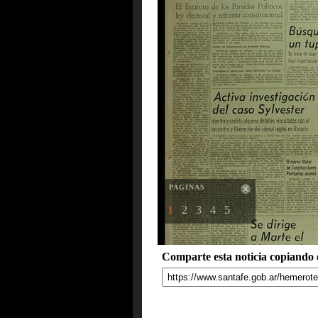
PAGINAS
1
2
3
4
5
Comparte esta noticia copiando e