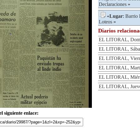
Declaraciones
»
«
Lugar
:
Barrio 
Loteos
»
Diarios relacion
EL LITORAL, Domi
EL LITORAL, Sábad
EL LITORAL, Viern
EL LITORAL, Martes
EL LITORAL, Miérco
EL LITORAL, Jueves
l siguiente enlace: