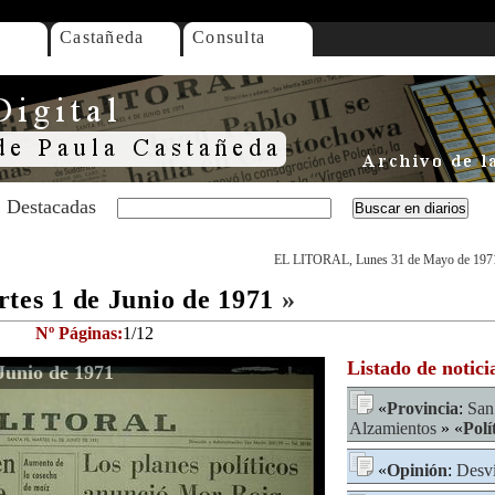
Castañeda
Consulta
Destacadas
EL LITORAL, Lunes 31 de Mayo de 197
es 1 de Junio de 1971
»
Nº Páginas:
1/12
Listado de notici
unio de 1971
«
Provincia
:
San
Alzamientos
» «
Polí
«
Opinión
:
Desv