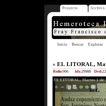
Proyecto
Archivo
Inicio
Buscar
Explorar
«
EL LITORAL, Mart
Rollo:
906
Idx:
29988
Dvd:
22
EL LITORAL, Martes 1 de J