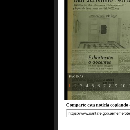
PAGINAS
1
2
3
4
5
6
7
8
9
10
Comparte esta noticia copiando e