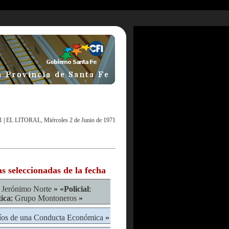
1
|
EL LITORAL, Miércoles 2 de Junio de 1971
as seleccionadas de la fecha
 Jerónimo Norte
» «
Policial
:
tica
:
Grupo Montoneros
»
íos de una Conducta Económica
»