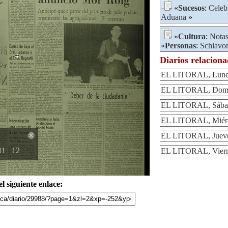
«
Sucesos
:
Celeb
Aduana
»
«
Cultura
:
Notas
«
Personas
:
Schiavo
Diarios relacion
EL LITORAL, Lunes
EL LITORAL, Domi
EL LITORAL, Sábad
EL LITORAL, Miérco
EL LITORAL, Jueves
11
12
EL LITORAL, Vierne
l siguiente enlace: