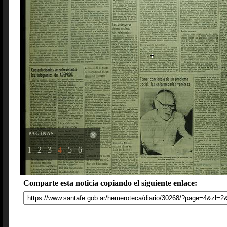
PAGINAS
1
2
3
4
5
6
Comparte esta noticia copiando el siguiente enlace: