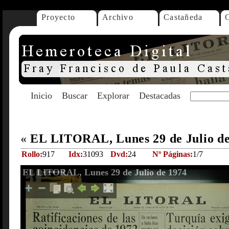
Proyecto
Archivo
Castañeda
Inicio
Buscar
Explorar
Destacadas
«
EL LITORAL, Lunes 29 de Julio d
Rollo:
917
Idx:
31093
Dvd:
24
Nº Páginas:
1/7
EL LITORAL, Lunes 29 de Julio de 1974