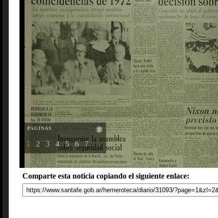
PAGINAS
1
2
3
4
5
6
7
Comparte esta noticia copiando el siguiente enlace: