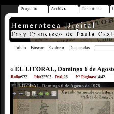
Proyecto
Archivo
Castañeda
Inicio
Buscar
Explorar
Destacadas
«
EL LITORAL, Domingo 6 de Agost
Rollo:
932
Idx:
32505
Dvd:
26
Nº Páginas:
14/42
EL LITORAL, Domingo 6 de Agosto de 1978