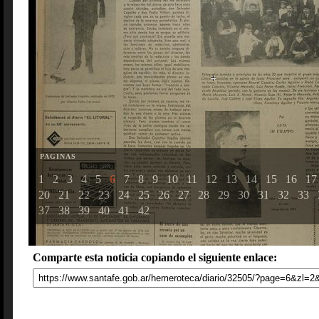
PAGINAS
1
2
3
4
5
6
7
8
9
10
11
12
13
14
15
16
17
20
21
22
23
24
25
26
27
28
29
30
31
32
33
37
38
39
40
41
42
Comparte esta noticia copiando el siguiente enlace: