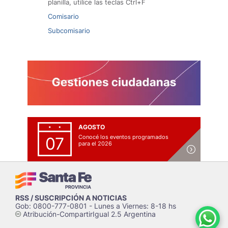
planilla, utilice las teclas Ctrl+F
Comisario
Subcomisario
AGOSTO
Conocé los eventos programados
07
para el 2026
RSS / SUSCRIPCIÓN A NOTICIAS
Gob: 0800-777-0801 - Lunes a Viernes: 8-18 hs
Atribución-CompartirIgual 2.5 Argentina
c