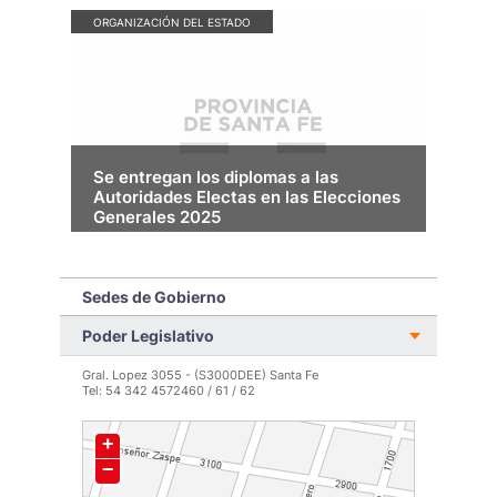
ORGANIZACIÓN DEL ESTADO
Se entregan los diplomas a las
Autoridades Electas en las Elecciones
Generales 2025
El Tribunal Electoral realizará este jueves 20 el
acto de entrega de diplomas a las autoridades
electas en las Elecciones Generales 2025. La
Sedes de Gobierno
ceremonia se llevará a cabo a las 9:30, en el
Centro Cultural ATE Casa España ubicado en la
Poder Legislativo
ciudad capital.
LEER MÁS >
Gral. Lopez 3055 - (S3000DEE) Santa Fe
Tel: 54 342 4572460 / 61 / 62