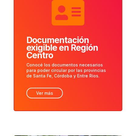

Documentación
exigible en Región
Centro
Conocé los documentos necesarios
para poder circular por las provincias
de Santa Fe, Córdoba y Entre Ríos.
Ver más