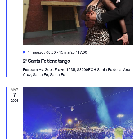
Destacado
14 marzo / 08:00
-
15 marzo / 17:00
2º Santa Fe tiene tango
Festram
Av. Gdor. Freyre 1635, S3000EOH Santa Fe de la Vera
Cruz, Santa Fe, Santa Fe
MAR
7
2026