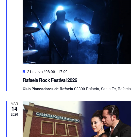
Destacado
21 marzo / 08:00
-
17:00
Rafaela Rock Festival 2026
Club Planeadores de Rafaela
S2300 Rafaela, Santa Fe, Rafaela
MAR
14
2026