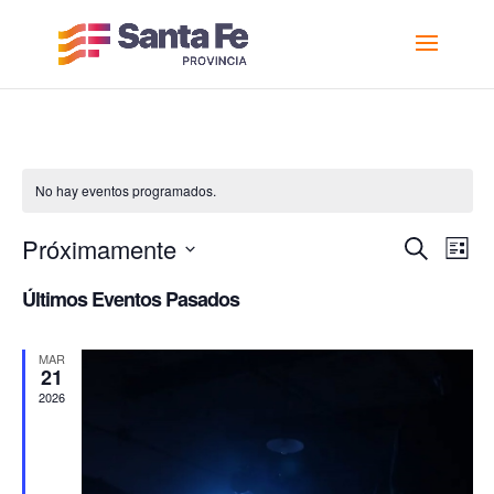
No hay eventos programados.
Nav
N
Próximamente
Buscar
Lista
d
de
Seleccionar
Últimos Eventos Pasados
vi
bús
fecha.
d
y
MAR
E
21
vist
2026
de
Even