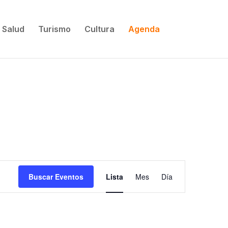
Salud
Turismo
Cultura
Agenda
Navegació
Buscar Eventos
Lista
Mes
Día
de
vistas
de