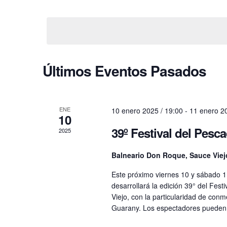
vistas
Seleccionar
Busca
fecha.
de
Eventos
Eventos
para
la
Últimos Eventos Pasados
palabra
clave.
ENE
10 enero 2025 / 19:00
-
11 enero 20
10
39º Festival del Pesc
2025
Balneario Don Roque, Sauce Vie
Este próximo viernes 10 y sábado 1
desarrollará la edición 39° del Fes
Viejo, con la particularidad de conm
Guarany. Los espectadores pueden 