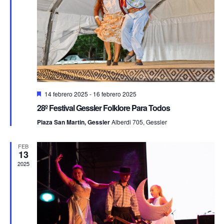
de
Even
Destacado
14 febrero 2025
-
16 febrero 2025
28º Festival Gessler Folklore Para Todos
Plaza San Martin, Gessler
Alberdi 705, Gessler
FEB
13
2025