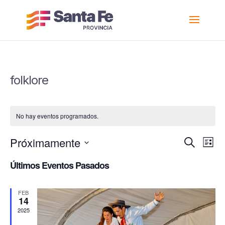
folklore
No hay eventos programados.
Nav
N
Próximamente
Buscar
Lista
d
de
Seleccionar
Últimos Eventos Pasados
vi
bús
fecha.
d
y
FEB
E
14
vist
2025