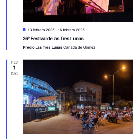
Destacado
13 febrero 2025
-
16 febrero 2025
36º Festival de las Tres Lunas
Predio Las Tres Lunas
Cañada de Gómez
FEB
1
2025