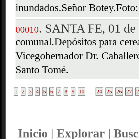
inundados.Señor Botey.Foto:
SANTA FE, 01 de 
.
00010
comunal.Depósitos para cere
Vicegobernador Dr. Caballero
Santo Tomé.
1
2
3
4
5
6
7
8
9
10
...
24
25
26
27
2
Explorar
Inicio
|
|
Busc