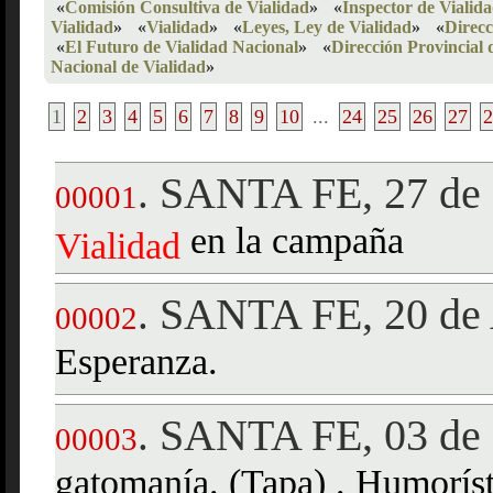
«
Comisión Consultiva de Vialidad
»
«
Inspector de Vialid
Vialidad
»
«
Vialidad
»
«
Leyes, Ley de Vialidad
»
«
Direcc
«
El Futuro de Vialidad Nacional
»
«
Dirección Provincial 
Nacional de Vialidad
»
1
2
3
4
5
6
7
8
9
10
...
24
25
26
27
2
SANTA FE, 27 de
.
00001
en la campaña
Vialidad
SANTA FE, 20 de 
.
00002
Esperanza.
SANTA FE, 03 de 
.
00003
gatomanía. (Tapa) . Humoríst