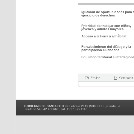
Igualdad de oportunidades para e
ejercicio de derechos
Prioridad de trabajar con niños,
jóvenes y adultos mayores.
Acceso a la tierra y al hábitat
Fortalecimiento del diálogo y la
participación ciudadana
Equilibrio territorial e interregiona
GOBIERNO DE SANTA FE
3 de Febrero 2649 (S3000DEE) Santa Fe
Teléfono 54 342 4506600 Int. 1217 Fax 1116