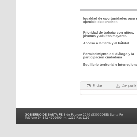
Igualdad de oportunidades para e
ejercicio de derechos
Prioridad de trabajar con niños,
jóvenes y adultos mayores.
Acceso a la tierra y al hábitat
Fortalecimiento del diálogo y la
participación ciudadana
Equilibrio territorial e interregiona
GOBIERNO DE SANTA FE
3 de Febrero 2649 (S3000DEE) Santa Fe
Teléfono 54 342 4506600 Int. 1217 Fax 1116