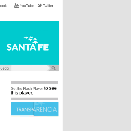
book
YouTube
Twitter
to see
Get the Flash Player
this player.