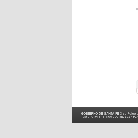
GOBIERNO DE SANTA FE
3 de Febrer
Teléfono 54 342 4506600 Int. 1217 Fa