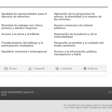
Igualdad de oportunidades para el
Valoración de la perspectiva de
ejercicio de derechos
género, la diversidad y el respeto de
las minorías.
Prioridad de trabajar con niños,
Acceso universal a los bienes
jóvenes y adultos mayores.
públicos
Acceso a la tierra y al hábitat
Superación de la pobreza y de la
vulnerabilidad
Fortalecimiento del diálogo y la
Desarrollo sostenible y el cuidado del
participación ciudadana
medio ambiente
Equilibrio territorial e interregional
Acceso a la información pública,
transparente y fiable
o 2649 (S3000DEE) Santa Fe
© 
x 1116
El contenido de esta página web es responsabil
y en modo alguno debe considerarse que reflej