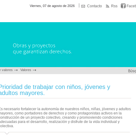
Viernes, 07 de agosto de 2026
Contacto
Rss
Face
y valores
Valores
Prioridad de trabajar con niños, jóvenes y
adultos mayores.
s necesario fortalecer la autonomía de nuestros niños, niñas, jóvenes y adultos
mayores, como portadores de derechos y como protagonistas activos en la
construcción de un proyecto colectivo, creando y promoviendo condiciones
decuadas para el desarrollo, realización y disfrute de la vida individual y
olectiva.