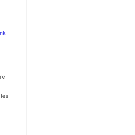
ink
re
 les