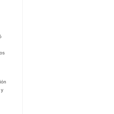
ó
ros
ión
 y