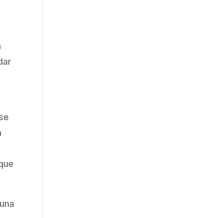
a
dar
 se
a
 que
 una