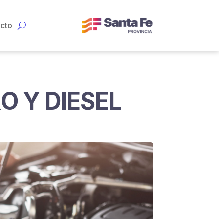
cto
 Y DIESEL