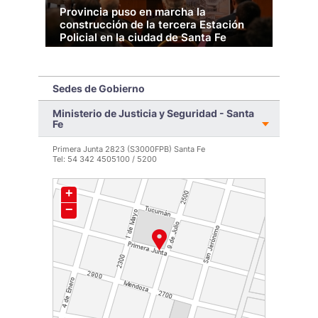
Provincia puso en marcha la
Ros
construcción de la tercera Estación
inv
Policial en la ciudad de Santa Fe
exp
hec
El nuevo edificio se levantará entre Pedro Vittori,
Luciano Torrent y Belgrano, y se incorporará a las
estaciones que ya se construyen en Parque
Sedes de Gobierno
Garay y en bulevar French.
Ministerio de Justicia y Seguridad - Santa
Fe
LEER MÁS >
Primera Junta 2823 (S3000FPB) Santa Fe
Tel: 54 342 4505100 / 5200