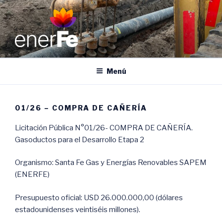
Ir
al
contenido
ENERFE
Energía para el desarrollo de Santa Fe
Menú
01/26 – COMPRA DE CAÑERÍA
Licitación Pública N°01/26- COMPRA DE CAÑERÍA.
Gasoductos para el Desarrollo Etapa 2
Organismo: Santa Fe Gas y Energías Renovables SAPEM
(ENERFE)
Presupuesto oficial: USD 26.000.000,00 (dólares
estadounidenses veintiséis millones).