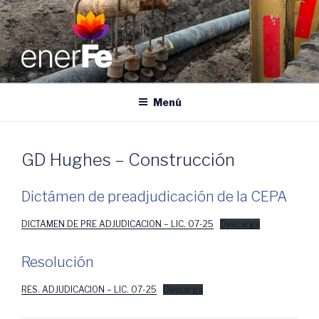
Ir
al
contenido
ENERFE
Energía para el desarrollo de Santa Fe
Menú
GD Hughes – Construcción
Dictámen de preadjudicación de la CEPA
DICTAMEN DE PRE ADJUDICACION – LIC. 07-25
Descarga
Resolución
RES. ADJUDICACION – LIC. 07-25
Descarga