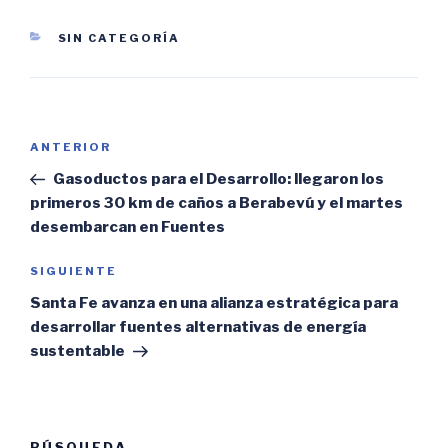
CATEGORÍAS
SIN CATEGORÍA
Navegación
Entrada
ANTERIOR
de
anterior:
Gasoductos para el Desarrollo: llegaron los
entradas
primeros 30 km de caños a Berabevú y el martes
desembarcan en Fuentes
Siguiente
SIGUIENTE
entrada
Santa Fe avanza en una alianza estratégica para
desarrollar fuentes alternativas de energía
sustentable
BÚSQUEDA