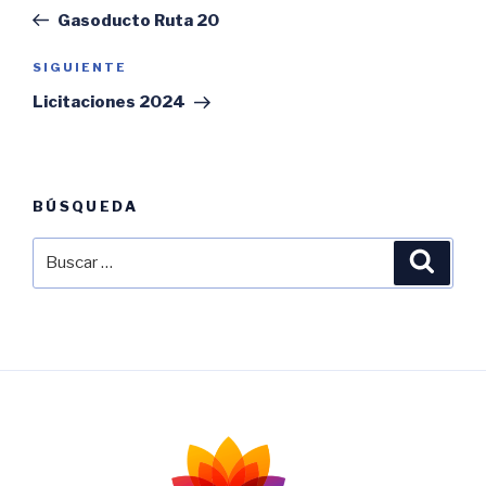
de
anterior:
Gasoducto Ruta 20
entradas
Siguiente
SIGUIENTE
entrada
Licitaciones 2024
BÚSQUEDA
Buscar
Busca
por: