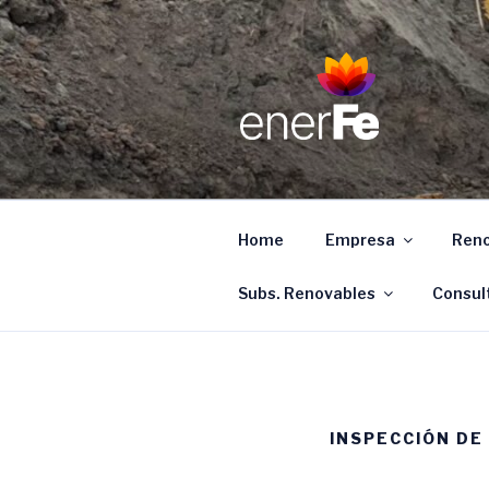
Ir
al
contenido
ENERFE
Energía para el desarrollo de 
Home
Empresa
Reno
Subs. Renovables
Consul
INSPECCIÓN DE