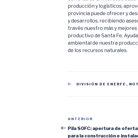
producción y logísticos, apro
provincia puede ofrecer y des
y desarrollos, recibiendo ase
través nuestro más y mejores 
productivo de Santa Fe. Ayudar
ambiental de nuestra producc
de los recursos naturales.
CATEGORÍAS
DIVISIÓN DE ENERFE
,
NOT
Navegación
Entrada
ANTERIOR
de
anterior:
Pila SOFC: apertura de ofert
para la construcción e instala