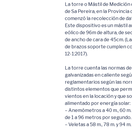
La torre o Mástil de Medición 
de Sa Pereira, en la Provinci
comenzó la recolección de dat
Este dispositivo es un mástil 
eólico de 96m de altura, de se
de ancho de cara de 45cm. (La
de brazos soporte cumplen con
12-1:2017).
La torre cuenta las normas de
galvanizadas en caliente segú
reglamentarios según las norm
distintos elementos que permi
vientos en la locación y que s
alimentado por energía solar:
– Anemómetros a 40 m., 60 m. 
de 1 a 96 metros por segundo.
– Veletas a 58 m., 78 m. y 94 m.