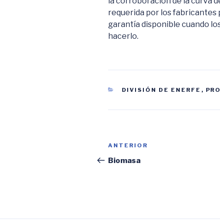
la corroboración de la curva d
requerida por los fabricantes
garantía disponible cuando los
hacerlo.
CATEGORÍAS
DIVISIÓN DE ENERFE
,
PR
Navegación
Entrada
ANTERIOR
de
anterior:
Biomasa
entradas