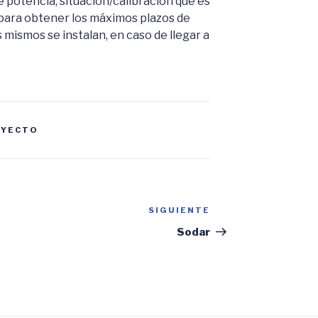
e potencia, situación/calibración que es
 para obtener los máximos plazos de
 mismos se instalan, en caso de llegar a
OYECTO
SIGUIENTE
Siguiente
entrada
Sodar