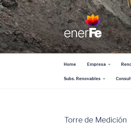
Ir
al
contenido
ENERFE
Energía para el desarrollo de 
Home
Empresa
Reno
Subs. Renovables
Consul
Torre de Medición