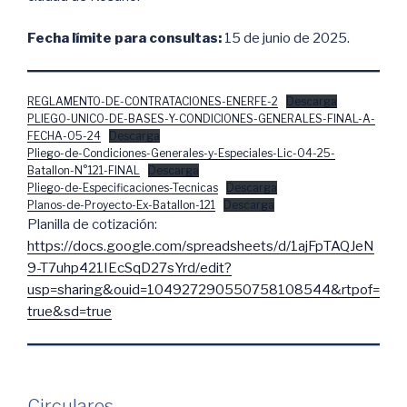
Fecha límite para consultas:
15 de junio de 2025.
REGLAMENTO-DE-CONTRATACIONES-ENERFE-2
Descarga
PLIEGO-UNICO-DE-BASES-Y-CONDICIONES-GENERALES-FINAL-A-
FECHA-05-24
Descarga
Pliego-de-Condiciones-Generales-y-Especiales-Lic-04-25-
Batallon-N°121-FINAL
Descarga
Pliego-de-Especificaciones-Tecnicas
Descarga
Planos-de-Proyecto-Ex-Batallon-121
Descarga
Planilla de cotización:
https://docs.google.com/spreadsheets/d/1ajFpTAQJeN
9-T7uhp421IEcSqD27sYrd/edit?
usp=sharing&ouid=104927290550758108544&rtpof=
true&sd=true
Circulares