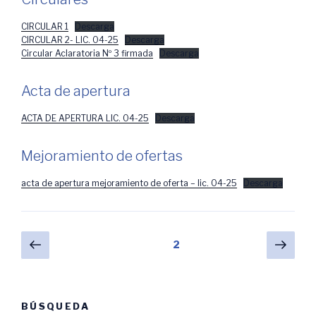
CIRCULAR 1
Descarga
CIRCULAR 2- LIC. 04-25
Descarga
Circular Aclaratoria Nº 3 firmada
Descarga
Acta de apertura
ACTA DE APERTURA LIC. 04-25
Descarga
Mejoramiento de ofertas
acta de apertura mejoramiento de oferta – lic. 04-25
Descarga
Paginación
Página
Próx
Página
2
anterior
pági
de
entradas
BÚSQUEDA