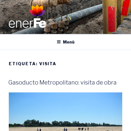
Ir
al
contenido
ENERFE
Energía para el desarrollo de Santa Fe
Menú
ETIQUETA:
VISITA
Gasoducto Metropolitano: visita de obra