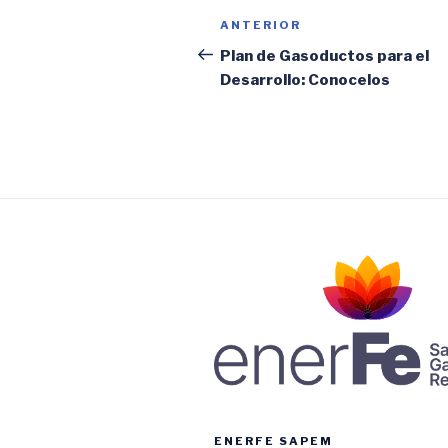
Navegación
Entrada
ANTERIOR
de
anterior:
Plan de Gasoductos para el
Desarrollo: Conocelos
entradas
ENERFE SAPEM