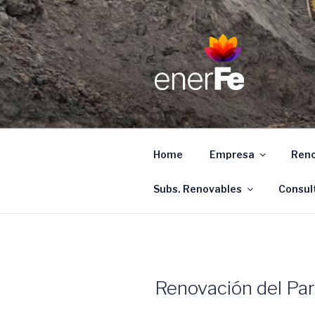
Ir
al
contenido
ENERFE
Energía para el desarrollo de 
Home
Empresa
Reno
Subs. Renovables
Consul
Renovación del Par