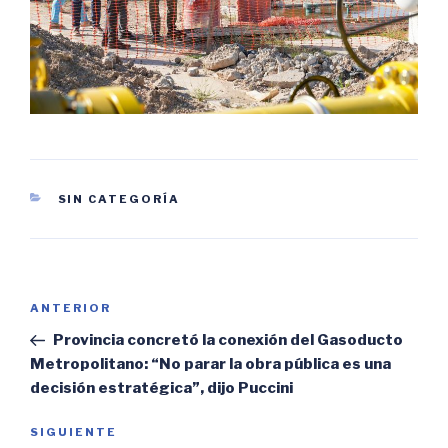
CATEGORÍAS
SIN CATEGORÍA
Navegación
Entrada
ANTERIOR
de
anterior:
Provincia concretó la conexión del Gasoducto
entradas
Metropolitano: “No parar la obra pública es una
decisión estratégica”, dijo Puccini
Siguiente
SIGUIENTE