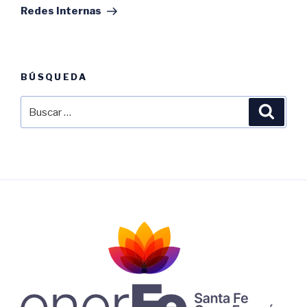
entrada
Redes Internas
BÚSQUEDA
Buscar
Busca
por: