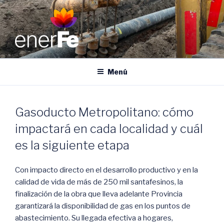
Ir
al
contenido
ENERFE
Energía para el desarrollo de Santa Fe
Menú
Gasoducto Metropolitano: cómo
impactará en cada localidad y cuál
es la siguiente etapa
Con impacto directo en el desarrollo productivo y en la
calidad de vida de más de 250 mil santafesinos, la
finalización de la obra que lleva adelante Provincia
garantizará la disponibilidad de gas en los puntos de
abastecimiento. Su llegada efectiva a hogares,